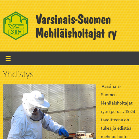
Skip
to
content
Yhdistys
Varsinais-
Suomen
Mehiläishoitajat
ry:n (perust. 1985)
tavoitteena on
tukea ja edistää
mehiläishoito-