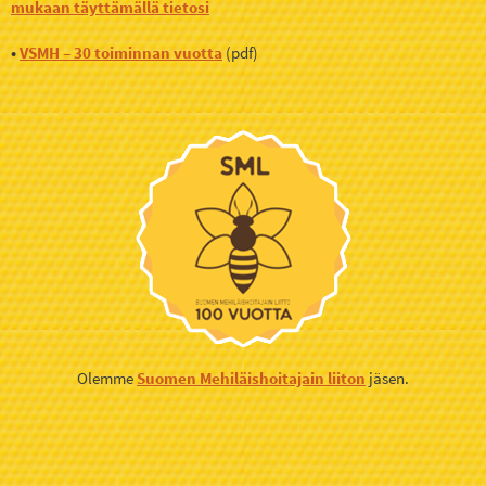
mukaan täyttämällä tietosi
•
VSMH – 30 toiminnan vuotta
(pdf)
Olemme
Suomen Mehiläishoitajain liiton
jäsen.