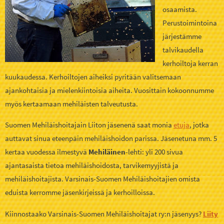
osaamista.
Perustoimintoina
järjestämme
talvikaudella
kerhoiltoja kerran
kuukaudessa. Kerhoiltojen aiheiksi pyritään valitsemaan
ajankohtaisia ja mielenkiintoisia aiheita. Vuosittain kokoonnumme
myös kertaamaan mehiläisten talveutusta.
Suomen Mehiläishoitajain Liiton jäsenenä saat monia
etuja
, jotka
auttavat sinua eteenpäin mehiläishoidon parissa. Jäsenetuna mm. 5
kertaa vuodessa ilmestyvä
Mehiläinen
-lehti: yli 200 sivua
ajantasaista tietoa mehiläishoidosta, tarvikemyyjistä ja
mehiläishoitajista. Varsinais-Suomen Mehiläishoitajien omista
eduista kerromme jäsenkirjeissä ja kerhoilloissa.
Kiinnostaako Varsinais-Suomen Mehiläishoitajat ry:n jäsenyys?
Liity